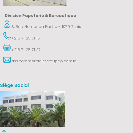
Division Papeterie & Bureautique
8, Rue Hamouda Pacha - 1079 Tunis
+216 71 25 71 15
+216 71 25 71 37
ass.commercial@cotupap.com.tn
Siège Social