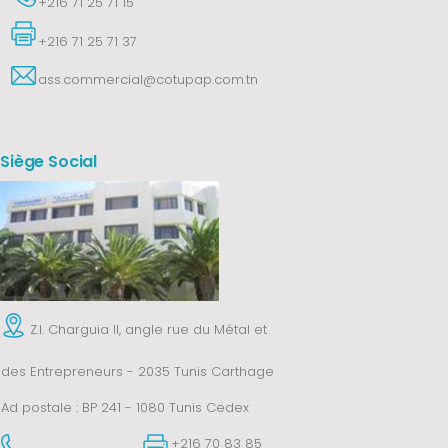
+216 71 25 71 15
+216 71 25 71 37
ass.commercial@cotupap.com.tn
Siège Social
Z.I. Charguia II, angle rue du Métal et
des Entrepreneurs - 2035 Tunis Carthage
Ad postale : BP 241 - 1080 Tunis Cedex
+216 70 83 85