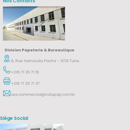
Nos Contacts
Division Papeterie & Bureautique
8, Rue Hamouda Pacha - 1079 Tunis
+216 71 25 71 15
+216 71 25 71 37
ass.commercial@cotupap.com.tn
Siège Social