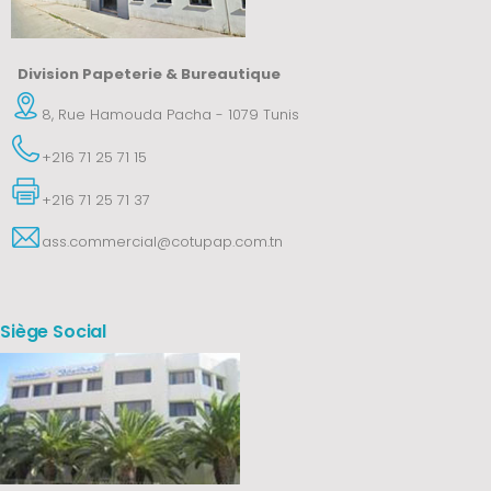
Division Papeterie & Bureautique
8, Rue Hamouda Pacha - 1079 Tunis
+216 71 25 71 15
+216 71 25 71 37
ass.commercial@cotupap.com.tn
Siège Social