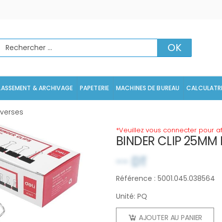
echercher
OK
LASSEMENT & ARCHIVAGE
PAPETERIE
MACHINES DE BUREAU
CALCULATR
iverses
*Veuillez vous connecter pour aff
BINDER CLIP 25MM 
-- DT
Référence : 5001.045.038564
Unité: PQ
AJOUTER AU PANIER