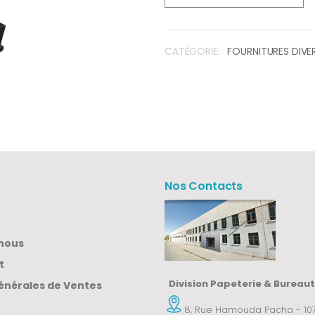
CATÉGORIE:
FOURNITURES DIVE
Nos Contacts
nous
t
Division Papeterie & Bureau
énérales de Ventes
8, Rue Hamouda Pacha - 107