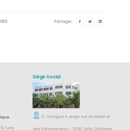
RSES
Partager:
Siège Social
Z.I. Charguia II, angle rue du Métal et
tique
9 Tunis
des Entrepreneurs - 2035 Tunis Carthage