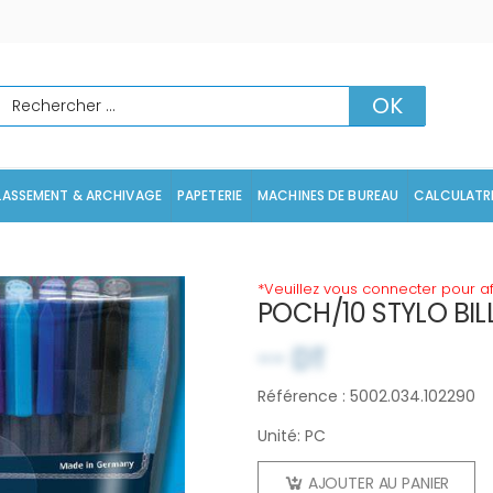
echercher
OK
LASSEMENT & ARCHIVAGE
PAPETERIE
MACHINES DE BUREAU
CALCULATR
*Veuillez vous connecter pour aff
POCH/10 STYLO BILL
-- DT
Référence : 5002.034.102290
Unité: PC
AJOUTER AU PANIER