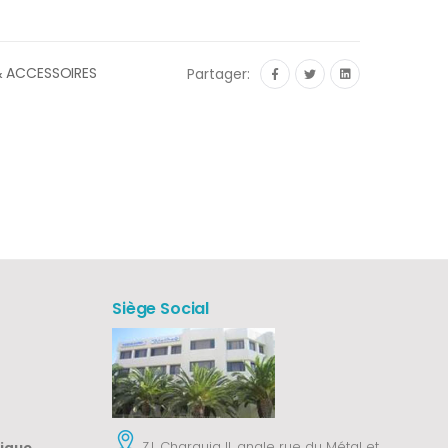
 ACCESSOIRES
Partager:
Siège Social
Z.I. Charguia II, angle rue du Métal et
tique