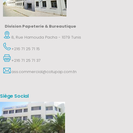
Division Papeterie & Bureautique
8, Rue Hamouda Pacha - 1079 Tunis
+216 71 25 71 15
+216 71 25 71 37
ass.commercial@cotupap.com.tn
Siège Social