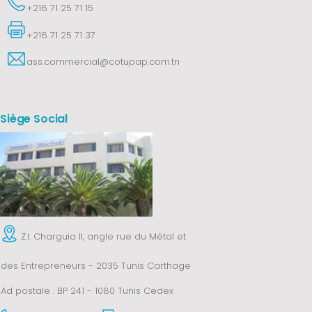
+216 71 25 71 15
+216 71 25 71 37
ass.commercial@cotupap.com.tn
Siège Social
Z.I. Charguia II, angle rue du Métal et
des Entrepreneurs - 2035 Tunis Carthage
Ad postale : BP 241 - 1080 Tunis Cedex