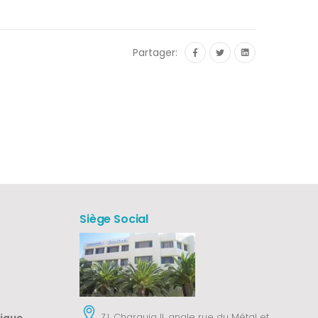
Partager:
Siège Social
Z.I. Charguia II, angle rue du Métal et
tique