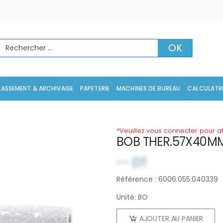
echercher
OK
LASSEMENT & ARCHIVAGE
PAPETERIE
MACHINES DE BUREAU
CALCULATR
*Veuillez vous connecter pour aff
BOB THER.57X40MM
-- DT
Référence : 6006.055.040339
Unité: BO
AJOUTER AU PANIER