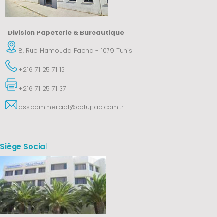
Division Papeterie & Bureautique
8, Rue Hamouda Pacha - 1079 Tunis
+216 71 25 71 15
+216 71 25 71 37
ass.commercial@cotupap.com.tn
Siège Social