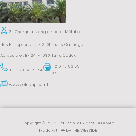
Z.I. Charguia II, angle rue du Métal et
des Entrepreneurs - 2035 Tunis Carthage
Ad postale : BP 241 - 1080 Tunis Cedex
+216 70 83 85
+216 70 83 80 24
20
www.cotupap.com.tn
.
Copyright © 2020 Cotupap. All Rights Reserved.
Made with ❤️ by
THE WEBSIDE