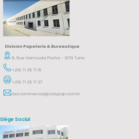
Division Papeterie & Bureautique
8, Rue Hamouda Pacha - 1079 Tunis
+216 71 25 71 15
+216 71 25 71 37
ass.commercial@cotupap.com.tn
Siège Social